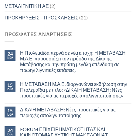
ΜΕΤΑΛΙΓΝΙΤΙΚΗ ΑΕ
(2)
ΠΡΟΚΗΡΥΞΕΙΣ – ΠΡΟΣΚΛΗΣΕΙΣ
(21)
ΠΡΟΣΦΑΤΕΣ ΑΝΑΡΤΗΣΕΙΣ
Η Πτολεμαΐδα περνά σε νέα εποχή: Η ΜΕΤΑΒΑΣΗ
24
Ιούλ
Μ.Α.Ε. παρουσιάζει την πρόοδο της Δίκαιης
Μετάβασης και την πρώτη μεγάλη επένδυση σε
πρώην λιγνιτικές εκτάσεις.
Η ΜΕΤΑΒΑΣΗ Μ.Α.Ε. διοργανώνει εκδήλωση στην
15
Ιούλ
Πτολεμαϊδα με τίτλο: «ΔΙΚΑΙΗ ΜΕΤΑΒΑΣΗ: Νέες
προοπτικές για τις περιοχές απολιγνιτοποίησης»
ΔΙΚΑΙΗ ΜΕΤΑΒΑΣΗ: Νέες προοπτικές για τις
15
Ιούλ
περιοχές απολιγνιτοποίησης
FORUM ΕΠΙΧΕΙΡΗΜΑΤΙΚΟΤΗΤΑΣ ΚΑΙ
24
Ιούν
ΚΑΙΝΟΤΟΜΙΑΣ ΔΥΤΙΚΗΣ ΜΑΚΕΔΟΝΙΑΣ