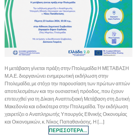
Η μετάβαση γίνεται πράξη στην Πτολεμαΐδα Η ΜΕΤΑΒΑΣΗ
Μ.Α.Ε. διοργανώνει ενημερωτική εκδήλωση στην
Πτολεμαΐδα, με στόχο την παρουσίαση των πρώτων απτών
αποτελεσμάτων και την ουσιαστική πρόοδος, που έχουν
επιτευχθεί για τη Δίκαιη Αναπτυξιακή Μετάβαση στη Δυτική
Μακεδονία και ειδικότερα στην Πτολεμαΐδα. Την εκδήλωση
χαιρετίζει ο Αναπληρωτής Υπουργός Εθνικής Οικονομίας
και Οικονομικών, κ. Νίκος Παπαθανάσης. Η […]