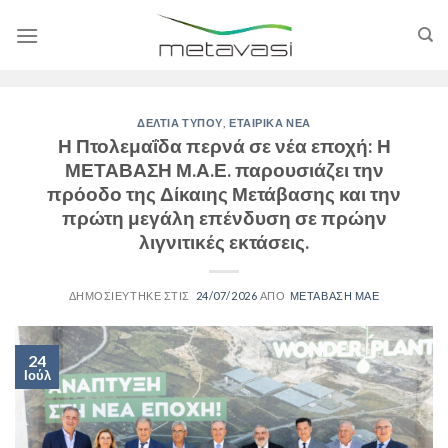
Skip
to
content
ΔΕΛΤΙΑ ΤΥΠΟΥ
,
ΕΤΑΙΡΙΚΑ ΝΕΑ
Η Πτολεμαΐδα περνά σε νέα εποχή: Η
ΜΕΤΑΒΑΣΗ Μ.Α.Ε. παρουσιάζει την
πρόοδο της Δίκαιης Μετάβασης και την
πρώτη μεγάλη επένδυση σε πρώην
λιγνιτικές εκτάσεις.
24/07/2026
ΜΕΤΑΒΑΣΗ ΜΑΕ
24
Ιούλ