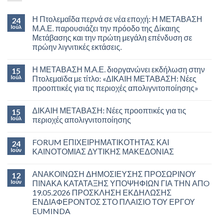
Η Πτολεμαΐδα περνά σε νέα εποχή: Η ΜΕΤΑΒΑΣΗ
24
Ιούλ
Μ.Α.Ε. παρουσιάζει την πρόοδο της Δίκαιης
Μετάβασης και την πρώτη μεγάλη επένδυση σε
πρώην λιγνιτικές εκτάσεις.
Η ΜΕΤΑΒΑΣΗ Μ.Α.Ε. διοργανώνει εκδήλωση στην
15
Ιούλ
Πτολεμαϊδα με τίτλο: «ΔΙΚΑΙΗ ΜΕΤΑΒΑΣΗ: Νέες
προοπτικές για τις περιοχές απολιγνιτοποίησης»
ΔΙΚΑΙΗ ΜΕΤΑΒΑΣΗ: Νέες προοπτικές για τις
15
Ιούλ
περιοχές απολιγνιτοποίησης
FORUM ΕΠΙΧΕΙΡΗΜΑΤΙΚΟΤΗΤΑΣ ΚΑΙ
24
Ιούν
ΚΑΙΝΟΤΟΜΙΑΣ ΔΥΤΙΚΗΣ ΜΑΚΕΔΟΝΙΑΣ
ΑΝΑΚΟΙΝΩΣΗ ΔΗΜΟΣΙΕΥΣΗΣ ΠΡΟΣΩΡΙΝΟΥ
12
Ιούν
ΠΙΝΑΚΑ ΚΑΤΑΤΑΞΗΣ ΥΠΟΨΗΦΙΩΝ ΓΙΑ ΤΗΝ ΑΠO
19.05.2026 ΠΡΟΣΚΛΗΣΗ ΕΚΔΗΛΩΣΗΣ
ΕΝΔΙΑΦΕΡΟΝΤΟΣ ΣΤΟ ΠΛΑΙΣΙΟ ΤΟΥ ΕΡΓΟΥ
EUMINDA