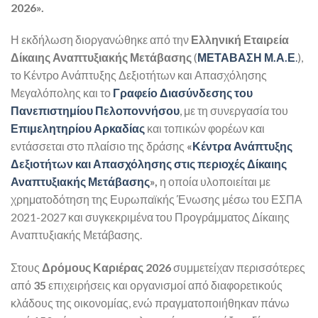
2026».
Η εκδήλωση διοργανώθηκε από την
Ελληνική Εταιρεία
Δίκαιης Αναπτυξιακής Μετάβασης
(
ΜΕΤΑΒΑΣΗ Μ.Α.Ε
.
),
το Κέντρο Ανάπτυξης Δεξιοτήτων και Απασχόλησης
Μεγαλόπολης και το
Γραφείο Διασύνδεσης του
Πανεπιστημίου Πελοποννήσου
, με τη συνεργασία του
Επιμελητηρίου Αρκαδίας
και τοπικών φορέων και
εντάσσεται στο πλαίσιο της δράσης
«
Κέντρα Ανάπτυξης
Δεξιοτήτων και Απασχόλησης στις περιοχές Δίκαιης
Αναπτυξιακής Μετάβασης
»,
η οποία υλοποιείται με
χρηματοδότηση της Ευρωπαϊκής Ένωσης μέσω του ΕΣΠΑ
2021-2027 και συγκεκριμένα του Προγράμματος Δίκαιης
Αναπτυξιακής Μετάβασης.
Στους
Δρόμους Καριέρας 2026
συμμετείχαν περισσότερες
από
35
επιχειρήσεις και οργανισμοί από διαφορετικούς
κλάδους της οικονομίας, ενώ πραγματοποιήθηκαν πάνω