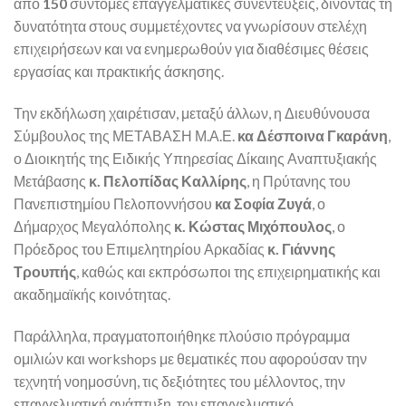
από
150
σύντομες επαγγελματικές συνεντεύξεις, δίνοντας τη
δυνατότητα στους συμμετέχοντες να γνωρίσουν στελέχη
επιχειρήσεων και να ενημερωθούν για διαθέσιμες θέσεις
εργασίας και πρακτικής άσκησης.
Την εκδήλωση χαιρέτισαν, μεταξύ άλλων, η Διευθύνουσα
Σύμβουλος της ΜΕΤΑΒΑΣΗ Μ.Α.Ε.
κα Δέσποινα Γκαράνη
,
ο Διοικητής της Ειδικής Υπηρεσίας Δίκαιης Αναπτυξιακής
Μετάβασης
κ. Πελοπίδας Καλλίρης
, η Πρύτανης του
Πανεπιστημίου Πελοποννήσου
κα Σοφία Ζυγά
, ο
Δήμαρχος Μεγαλόπολης
κ. Κώστας Μιχόπουλος
, ο
Πρόεδρος του Επιμελητηρίου Αρκαδίας
κ. Γιάννης
Τρουπής
, καθώς και εκπρόσωποι της επιχειρηματικής και
ακαδημαϊκής κοινότητας.
Παράλληλα, πραγματοποιήθηκε πλούσιο πρόγραμμα
ομιλιών και workshops με θεματικές που αφορούσαν την
τεχνητή νοημοσύνη, τις δεξιότητες του μέλλοντος, την
επαγγελματική ανάπτυξη, τον επαγγελματικό