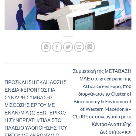
Συμμετοχή της ΜΕΤΑΒΑΣΗ
ΜΑΕ στο green panel της
ΠΡΟΣΚΛΗΣΗ ΕΚΔΗΛΩΣΗΣ
Attica Green Expo, που
ΕΝΔΙΑΦΕΡΟΝΤΟΣ ΓΙΑ
διοργάνωσε το Cluster of
ΣΥΝΑΨΗ ΣΥΜΒΑΣΗΣ
Bioeconomy & Environment
ΜΙΣΘΩΣΗΣ ΕΡΓΟΥ ΜΕ
of Western Macedonia –
ΕΝΑΝ/ΜΙΑ (1) ΕΞΩΤΕΡΙΚΟ/
CLUBE σε συνεργασία με τα
Η ΣΥΝΕΡΓΑΤΗ/ΤΙΔΑ ΣΤΟ
Κέντρα Ανάπτυξης
ΠΛΑΙΣΙΟ ΥΛΟΠΟΙΗΣΗΣ ΤΟΥ
Δεξιοτήτων και
ΕΡΓΟΥ ΜΕ ΑΚΡΩΝΥΜΙΟ