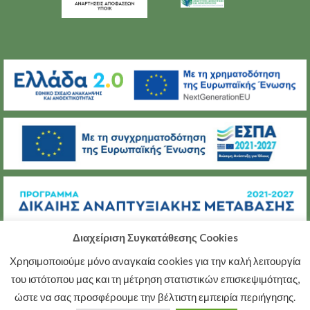
Διαχείριση Συγκατάθεσης Cookies
Χρησιμοποιούμε μόνο αναγκαία cookies για την καλή λειτουργία
(C) ΜΕΤΑΒΑΣΗ Α.Ε.
του ιστότοπου μας και τη μέτρηση στατιστικών επισκεψιμότητας,
ΠΟΛΙΤΙΚΉ ΠΡΟΣΤΑΣΊΑΣ ΠΡΟΣΩΠΙΚΏΝ ΔΕΔΟΜΈΝΩΝ
ώστε να σας προσφέρουμε την βέλτιστη εμπειρία περιήγησης.
ΠΟΛΙΤΙΚΉ ΑΠΟΡΡΉΤΟΥ