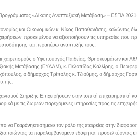
ύ Προγράμματος «Δίκαιης Αναπτυξιακή Μετάβαση» – ΕΣΠΑ 2021
ονομίας και Οικονομικών κ. Νίκος Παπαθανάσης, καλώντας όλ
ειρήσεων, προκειμένου να αξιοποιήσουν τις υπηρεσίες που πρ
ηματοδότησης και περαιτέρω ανάπτυξής τους.
αι χαιρετισμούς ο Υφυπουργός Παιδείας, Θρησκευμάτων και Αθλ
υξιακής Μετάβασης (ΕΥΔΑΜ), κ. Πελοπίδας Καλλίρης, ο Περιφε
όπουλος, ο δήμαρχος Τρίπολης κ. Τζιούμης, ο δήμαρχος Γορτυ
ουπής.
νισμού Στήριξης Επιχειρήσεων στην τοπική επιχειρηματική κοι
ρικά με τις δωρεάν παρεχόμενες υπηρεσίες προς τις επιχειρήσ
οινα Γκαράνηεπισήμανε τον ρόλο της εταιρείας στην διαφορο
αξιοποιώντας τα παραλαμβανόμενα εδάφη και προσελκύοντας ε