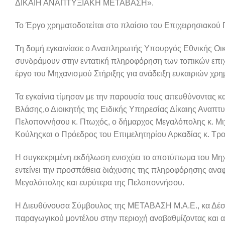
ΔΙΚΑΙΗ ΑΝΑΠΤΥΞΙΑΚΗ ΜΕΤΑΒΑΣΗ».
Το Έργο χρηματοδοτείται στο πλαίσιο του Επιχειρησιακο
Τη δομή εγκαινίασε ο Αναπληρωτής Υπουργός Εθνικής Οικ
συνδράμουν στην εντατική πληροφόρηση των τοπικών επιχ
έργο του Μηχανισμού Στήριξης για ανάδειξη ευκαιριών χρ
Τα εγκαίνια τίμησαν με την παρουσία τους απευθύνοντας κ
Βλάσης,ο Διοικητής της Ειδικής Υπηρεσίας Δίκαιης Αναπτ
Πελοποννήσου κ. Πτωχός, ο δήμαρχος Μεγαλόπολης κ. Μιχ
Κούληςκαι ο Πρόεδρος του Επιμελητηρίου Αρκαδίας κ. Τρ
Η συγκεκριμένη εκδήλωση ενισχύει το αποτύπωμα του Μηχα
εντείνει την προσπάθεια διάχυσης της πληροφόρησης αναφο
Μεγαλόπολης και ευρύτερα της Πελοποννήσου.
Η Διευθύνουσα Σύμβουλος της ΜΕΤΑΒΑΣΗ Μ.Α.Ε., κα Δέσπ
παραγωγικού μοντέλου στην περιοχή αναβαθμίζοντας και 