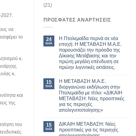
(21)
-2027.
ΠΡΟΣΦΑΤΕΣ ΑΝΑΡΤΗΣΕΙΣ
ους να
οσφέρει το
Η Πτολεμαΐδα περνά σε νέα
24
Ιούλ
εποχή: Η ΜΕΤΑΒΑΣΗ Μ.Α.Ε.
παρουσιάζει την πρόοδο της
Δίκαιης Μετάβασης και την
ητισμού κ.
πρώτη μεγάλη επένδυση σε
ρειάρχης
πρώην λιγνιτικές εκτάσεις.
νίας κ.
Η ΜΕΤΑΒΑΣΗ Μ.Α.Ε.
15
Ιούλ
διοργανώνει εκδήλωση στην
Πτολεμαϊδα με τίτλο: «ΔΙΚΑΙΗ
νότητα και
ΜΕΤΑΒΑΣΗ: Νέες προοπτικές
εις της
για τις περιοχές
απολιγνιτοποίησης»
ΔΙΚΑΙΗ ΜΕΤΑΒΑΣΗ: Νέες
ποίηση του
15
Ιούλ
προοπτικές για τις περιοχές
πενδυτικές
απολιγνιτοποίησης