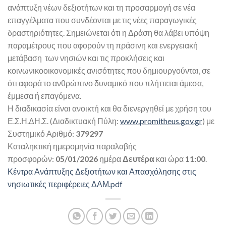
ανάπτυξη νέων δεξιοτήτων και τη προσαρμογή σε νέα
επαγγέλματα που συνδέονται με τις νέες παραγωγικές
δραστηριότητες. Σημειώνεται ότι η Δράση θα λάβει υπόψη
παραμέτρους που αφορούν τη πράσινη και ενεργειακή
μετάβαση των νησιών και τις προκλήσεις και
κοινωνικοοικονομικές ανισότητες που δημιουργούνται, σε
ότι αφορά το ανθρώπινο δυναμικό που πλήττεται άμεσα,
έμμεσα ή επαγόμενα.
Η διαδικασία είναι ανοικτή και θα διενεργηθεί με χρήση του
Ε.Σ.Η.ΔΗ.Σ. (Διαδικτυακή Πύλη:
www.promitheus.gov.gr
) με
Συστημικό Αριθμό:
379297
Καταληκτική ημερομηνία παραλαβής
προσφορών:
05/01/2026
ημέρα
Δευτέρα
και ώρα
11:00
.
Κέντρα Ανάπτυξης Δεξιοτήτων και Απασχόλησης στις
νησιωτικές περιφέρειες ΔΑΜ.pdf