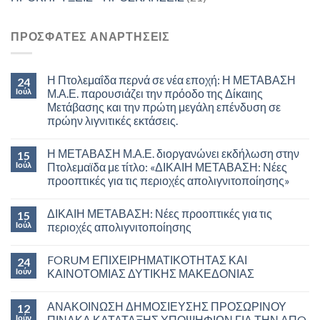
ΠΡΟΣΦΑΤΕΣ ΑΝΑΡΤΗΣΕΙΣ
Η Πτολεμαΐδα περνά σε νέα εποχή: Η ΜΕΤΑΒΑΣΗ
24
Ιούλ
Μ.Α.Ε. παρουσιάζει την πρόοδο της Δίκαιης
Μετάβασης και την πρώτη μεγάλη επένδυση σε
πρώην λιγνιτικές εκτάσεις.
Η ΜΕΤΑΒΑΣΗ Μ.Α.Ε. διοργανώνει εκδήλωση στην
15
Ιούλ
Πτολεμαϊδα με τίτλο: «ΔΙΚΑΙΗ ΜΕΤΑΒΑΣΗ: Νέες
προοπτικές για τις περιοχές απολιγνιτοποίησης»
ΔΙΚΑΙΗ ΜΕΤΑΒΑΣΗ: Νέες προοπτικές για τις
15
Ιούλ
περιοχές απολιγνιτοποίησης
FORUM ΕΠΙΧΕΙΡΗΜΑΤΙΚΟΤΗΤΑΣ ΚΑΙ
24
Ιούν
ΚΑΙΝΟΤΟΜΙΑΣ ΔΥΤΙΚΗΣ ΜΑΚΕΔΟΝΙΑΣ
ΑΝΑΚΟΙΝΩΣΗ ΔΗΜΟΣΙΕΥΣΗΣ ΠΡΟΣΩΡΙΝΟΥ
12
Ιούν
ΠΙΝΑΚΑ ΚΑΤΑΤΑΞΗΣ ΥΠΟΨΗΦΙΩΝ ΓΙΑ ΤΗΝ ΑΠO