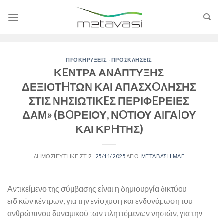
Skip
to
content
ΠΡΟΚΗΡΥΞΕΙΣ - ΠΡΟΣΚΛΗΣΕΙΣ
ΚEΝΤΡΑ ΑΝAΠΤΥΞΗΣ
ΔΕΞΙΟΤHΤΩΝ ΚΑΙ ΑΠΑΣΧOΛΗΣΗΣ
ΣΤΙΣ ΝΗΣΙΩΤΙΚEΣ ΠΕΡΙΦEΡΕΙΕΣ
ΔΑΜ» (ΒOΡΕΙΟΥ, ΝOΤΙΟΥ ΑΙΓΑIΟΥ
ΚΑΙ ΚΡHΤΗΣ)
25/11/2025
ΜΕΤΑΒΑΣΗ ΜΑΕ
Αντικείμενο της σύμβασης είναι η δημιουργία δικτύου
ειδικών κέντρων, για την ενίσχυση και ενδυνάμωση του
ανθρώπινου δυναμικού των πληττόμενων νησιών, για την