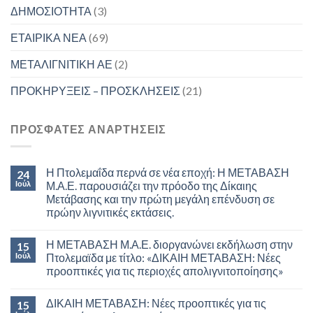
ΔΗΜΟΣΙΟΤΗΤΑ
(3)
ΕΤΑΙΡΙΚΑ ΝΕΑ
(69)
ΜΕΤΑΛΙΓΝΙΤΙΚΗ ΑΕ
(2)
ΠΡΟΚΗΡΥΞΕΙΣ – ΠΡΟΣΚΛΗΣΕΙΣ
(21)
ΠΡΟΣΦΑΤΕΣ ΑΝΑΡΤΗΣΕΙΣ
Η Πτολεμαΐδα περνά σε νέα εποχή: Η ΜΕΤΑΒΑΣΗ
24
Ιούλ
Μ.Α.Ε. παρουσιάζει την πρόοδο της Δίκαιης
Μετάβασης και την πρώτη μεγάλη επένδυση σε
πρώην λιγνιτικές εκτάσεις.
Η ΜΕΤΑΒΑΣΗ Μ.Α.Ε. διοργανώνει εκδήλωση στην
15
Ιούλ
Πτολεμαϊδα με τίτλο: «ΔΙΚΑΙΗ ΜΕΤΑΒΑΣΗ: Νέες
προοπτικές για τις περιοχές απολιγνιτοποίησης»
ΔΙΚΑΙΗ ΜΕΤΑΒΑΣΗ: Νέες προοπτικές για τις
15