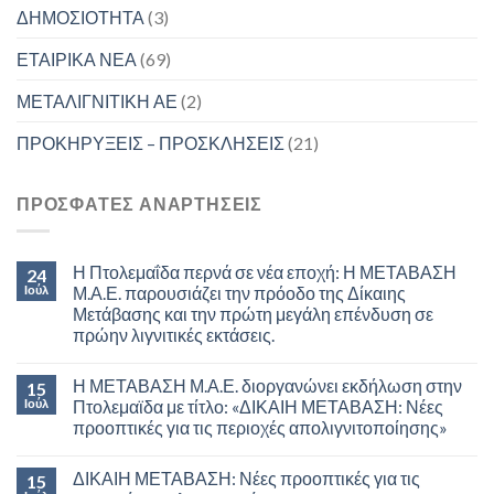
ΔΗΜΟΣΙΟΤΗΤΑ
(3)
ΕΤΑΙΡΙΚΑ ΝΕΑ
(69)
ΜΕΤΑΛΙΓΝΙΤΙΚΗ ΑΕ
(2)
ΠΡΟΚΗΡΥΞΕΙΣ – ΠΡΟΣΚΛΗΣΕΙΣ
(21)
ΠΡΟΣΦΑΤΕΣ ΑΝΑΡΤΗΣΕΙΣ
Η Πτολεμαΐδα περνά σε νέα εποχή: Η ΜΕΤΑΒΑΣΗ
24
Ιούλ
Μ.Α.Ε. παρουσιάζει την πρόοδο της Δίκαιης
Μετάβασης και την πρώτη μεγάλη επένδυση σε
πρώην λιγνιτικές εκτάσεις.
Η ΜΕΤΑΒΑΣΗ Μ.Α.Ε. διοργανώνει εκδήλωση στην
15
Ιούλ
Πτολεμαϊδα με τίτλο: «ΔΙΚΑΙΗ ΜΕΤΑΒΑΣΗ: Νέες
προοπτικές για τις περιοχές απολιγνιτοποίησης»
ΔΙΚΑΙΗ ΜΕΤΑΒΑΣΗ: Νέες προοπτικές για τις
15