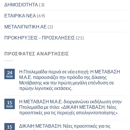
ΔΗΜΟΣΙΟΤΗΤΑ
(3)
ΕΤΑΙΡΙΚΑ ΝΕΑ
(69)
ΜΕΤΑΛΙΓΝΙΤΙΚΗ ΑΕ
(2)
ΠΡΟΚΗΡΥΞΕΙΣ – ΠΡΟΣΚΛΗΣΕΙΣ
(21)
ΠΡΟΣΦΑΤΕΣ ΑΝΑΡΤΗΣΕΙΣ
Η Πτολεμαΐδα περνά σε νέα εποχή: Η ΜΕΤΑΒΑΣΗ
24
Ιούλ
Μ.Α.Ε. παρουσιάζει την πρόοδο της Δίκαιης
Μετάβασης και την πρώτη μεγάλη επένδυση σε
πρώην λιγνιτικές εκτάσεις.
Η ΜΕΤΑΒΑΣΗ Μ.Α.Ε. διοργανώνει εκδήλωση στην
15
Ιούλ
Πτολεμαϊδα με τίτλο: «ΔΙΚΑΙΗ ΜΕΤΑΒΑΣΗ: Νέες
προοπτικές για τις περιοχές απολιγνιτοποίησης»
ΔΙΚΑΙΗ ΜΕΤΑΒΑΣΗ: Νέες προοπτικές για τις
15