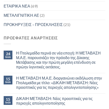
ΕΤΑΙΡΙΚΑ ΝΕΑ
(69)
ΜΕΤΑΛΙΓΝΙΤΙΚΗ ΑΕ
(2)
ΠΡΟΚΗΡΥΞΕΙΣ – ΠΡΟΣΚΛΗΣΕΙΣ
(21)
ΠΡΟΣΦΑΤΕΣ ΑΝΑΡΤΗΣΕΙΣ
Η Πτολεμαΐδα περνά σε νέα εποχή: Η ΜΕΤΑΒΑΣΗ
24
Ιούλ
Μ.Α.Ε. παρουσιάζει την πρόοδο της Δίκαιης
Μετάβασης και την πρώτη μεγάλη επένδυση σε
πρώην λιγνιτικές εκτάσεις.
Η ΜΕΤΑΒΑΣΗ Μ.Α.Ε. διοργανώνει εκδήλωση στην
15
Ιούλ
Πτολεμαϊδα με τίτλο: «ΔΙΚΑΙΗ ΜΕΤΑΒΑΣΗ: Νέες
προοπτικές για τις περιοχές απολιγνιτοποίησης»
ΔΙΚΑΙΗ ΜΕΤΑΒΑΣΗ: Νέες προοπτικές για τις
15
Ιούλ
περιοχές απολιγνιτοποίησης