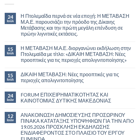
Η Πτολεμαΐδα περνά σε νέα εποχή: Η ΜΕΤΑΒΑΣΗ
24
Ιούλ
Μ.Α.Ε. παρουσιάζει την πρόοδο της Δίκαιης
Μετάβασης και την πρώτη μεγάλη επένδυση σε
πρώην λιγνιτικές εκτάσεις.
Η ΜΕΤΑΒΑΣΗ Μ.Α.Ε. διοργανώνει εκδήλωση στην
15
Ιούλ
Πτολεμαϊδα με τίτλο: «ΔΙΚΑΙΗ ΜΕΤΑΒΑΣΗ: Νέες
προοπτικές για τις περιοχές απολιγνιτοποίησης»
ΔΙΚΑΙΗ ΜΕΤΑΒΑΣΗ: Νέες προοπτικές για τις
15
Ιούλ
περιοχές απολιγνιτοποίησης
FORUM ΕΠΙΧΕΙΡΗΜΑΤΙΚΟΤΗΤΑΣ ΚΑΙ
24
Ιούν
ΚΑΙΝΟΤΟΜΙΑΣ ΔΥΤΙΚΗΣ ΜΑΚΕΔΟΝΙΑΣ
ΑΝΑΚΟΙΝΩΣΗ ΔΗΜΟΣΙΕΥΣΗΣ ΠΡΟΣΩΡΙΝΟΥ
12
Ιούν
ΠΙΝΑΚΑ ΚΑΤΑΤΑΞΗΣ ΥΠΟΨΗΦΙΩΝ ΓΙΑ ΤΗΝ ΑΠO
19.05.2026 ΠΡΟΣΚΛΗΣΗ ΕΚΔΗΛΩΣΗΣ
ΕΝΔΙΑΦΕΡΟΝΤΟΣ ΣΤΟ ΠΛΑΙΣΙΟ ΤΟΥ ΕΡΓΟΥ
EUMINDA