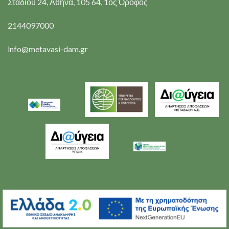
Σταδίου 24, Αθήνα, 105 64, 1ος Όροφος
2144097000
info@metavasi-dam.gr