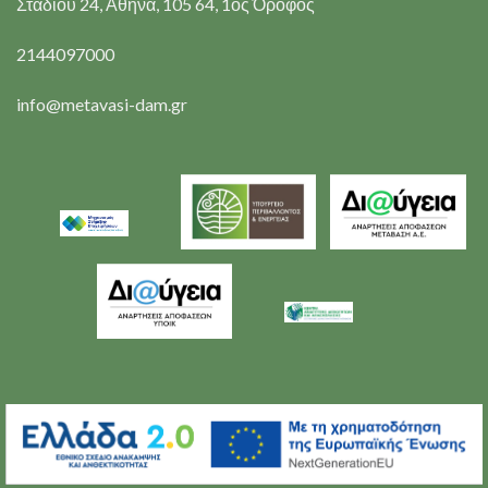
Σταδίου 24, Αθήνα, 105 64, 1ος Όροφος
2144097000
info@metavasi-dam.gr