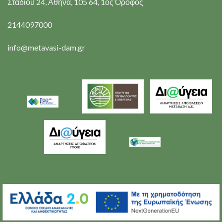
Σταδίου 24, Αθήνα, 105 64, 1ος Όροφος
2144097000
info@metavasi-dam.gr