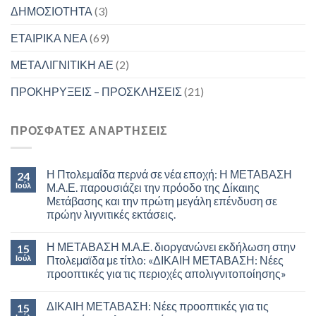
ΔΗΜΟΣΙΟΤΗΤΑ
(3)
ΕΤΑΙΡΙΚΑ ΝΕΑ
(69)
ΜΕΤΑΛΙΓΝΙΤΙΚΗ ΑΕ
(2)
ΠΡΟΚΗΡΥΞΕΙΣ – ΠΡΟΣΚΛΗΣΕΙΣ
(21)
ΠΡΟΣΦΑΤΕΣ ΑΝΑΡΤΗΣΕΙΣ
Η Πτολεμαΐδα περνά σε νέα εποχή: Η ΜΕΤΑΒΑΣΗ
24
Ιούλ
Μ.Α.Ε. παρουσιάζει την πρόοδο της Δίκαιης
Μετάβασης και την πρώτη μεγάλη επένδυση σε
πρώην λιγνιτικές εκτάσεις.
Η ΜΕΤΑΒΑΣΗ Μ.Α.Ε. διοργανώνει εκδήλωση στην
15
Ιούλ
Πτολεμαϊδα με τίτλο: «ΔΙΚΑΙΗ ΜΕΤΑΒΑΣΗ: Νέες
προοπτικές για τις περιοχές απολιγνιτοποίησης»
ΔΙΚΑΙΗ ΜΕΤΑΒΑΣΗ: Νέες προοπτικές για τις
15