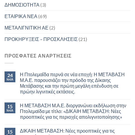
ΔΗΜΟΣΙΟΤΗΤΑ
(3)
ΕΤΑΙΡΙΚΑ ΝΕΑ
(69)
ΜΕΤΑΛΙΓΝΙΤΙΚΗ ΑΕ
(2)
ΠΡΟΚΗΡΥΞΕΙΣ – ΠΡΟΣΚΛΗΣΕΙΣ
(21)
ΠΡΟΣΦΑΤΕΣ ΑΝΑΡΤΗΣΕΙΣ
Η Πτολεμαΐδα περνά σε νέα εποχή: Η ΜΕΤΑΒΑΣΗ
24
Ιούλ
Μ.Α.Ε. παρουσιάζει την πρόοδο της Δίκαιης
Μετάβασης και την πρώτη μεγάλη επένδυση σε
πρώην λιγνιτικές εκτάσεις.
Η ΜΕΤΑΒΑΣΗ Μ.Α.Ε. διοργανώνει εκδήλωση στην
15
Ιούλ
Πτολεμαϊδα με τίτλο: «ΔΙΚΑΙΗ ΜΕΤΑΒΑΣΗ: Νέες
προοπτικές για τις περιοχές απολιγνιτοποίησης»
ΔΙΚΑΙΗ ΜΕΤΑΒΑΣΗ: Νέες προοπτικές για τις
15