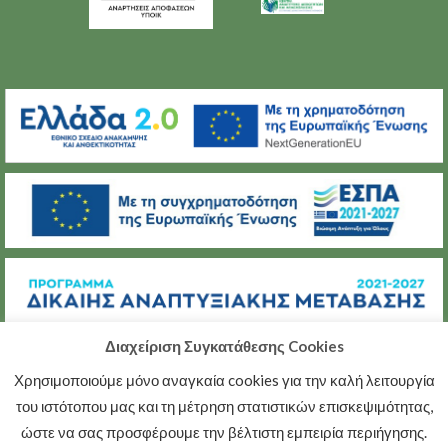
Διαχείριση Συγκατάθεσης Cookies
Χρησιμοποιούμε μόνο αναγκαία cookies για την καλή λειτουργία
(C) ΜΕΤΑΒΑΣΗ Α.Ε.
του ιστότοπου μας και τη μέτρηση στατιστικών επισκεψιμότητας,
ΠΟΛΙΤΙΚΉ ΠΡΟΣΤΑΣΊΑΣ ΠΡΟΣΩΠΙΚΏΝ ΔΕΔΟΜΈΝΩΝ
ώστε να σας προσφέρουμε την βέλτιστη εμπειρία περιήγησης.
ΠΟΛΙΤΙΚΉ ΑΠΟΡΡΉΤΟΥ