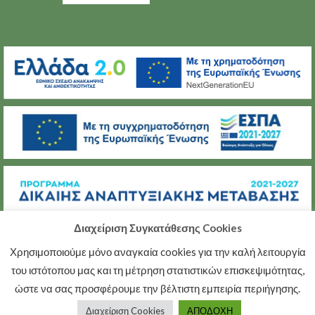
Διαχείριση Συγκατάθεσης Cookies
Χρησιμοποιούμε μόνο αναγκαία cookies για την καλή λειτουργία
(C) ΜΕΤΑΒΑΣΗ Α.Ε.
του ιστότοπου μας και τη μέτρηση στατιστικών επισκεψιμότητας,
ΠΟΛΙΤΙΚΉ ΠΡΟΣΤΑΣΊΑΣ ΠΡΟΣΩΠΙΚΏΝ ΔΕΔΟΜΈΝΩΝ
ώστε να σας προσφέρουμε την βέλτιστη εμπειρία περιήγησης.
ΠΟΛΙΤΙΚΉ ΑΠΟΡΡΉΤΟΥ
Διαχείριση Cookies
ΑΠΟΔΟΧΗ
Developed by
VelocityGroup.gr