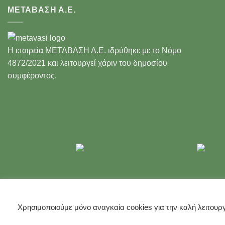
ΜΕΤΑΒΑΣΗ Α.Ε.
Η εταιρεία ΜΕΤΑΒΑΣΗ Α.Ε. ιδρύθηκε με το Νόμο
4872/2021 και λειτουργεί χάριν του δημοσίου
συμφέροντος.
Χρησιμοποιούμε μόνο αναγκαία cookies για την καλή λειτουργ
ΠΟΛΙΤΙΚΉ ΠΡΟΣΤΑΣΊΑΣ ΠΡΟΣΩΠΙΚΏΝ ΔΕΔΟΜΈΝΩΝ
ΠΟΛΙΤΙΚΉ ΑΠΟ
Developed by
VelocityGroup.gr