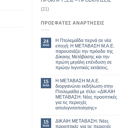
ΠΡΟΚΗΡΥΞΕΙΣ – ΠΡΟΣΚΛΗΣΕΙΣ
(21)
ΠΡΟΣΦΑΤΕΣ ΑΝΑΡΤΗΣΕΙΣ
Η Πτολεμαΐδα περνά σε νέα
24
Ιούλ
εποχή: Η ΜΕΤΑΒΑΣΗ Μ.Α.Ε.
παρουσιάζει την πρόοδο της
Δίκαιης Μετάβασης και την
πρώτη μεγάλη επένδυση σε
πρώην λιγνιτικές εκτάσεις.
Η ΜΕΤΑΒΑΣΗ Μ.Α.Ε.
15
Ιούλ
διοργανώνει εκδήλωση στην
Πτολεμαϊδα με τίτλο: «ΔΙΚΑΙΗ
ΜΕΤΑΒΑΣΗ: Νέες προοπτικές
για τις περιοχές
απολιγνιτοποίησης»
ΔΙΚΑΙΗ ΜΕΤΑΒΑΣΗ: Νέες
15
Ιούλ
προοπτικές για τις περιοχές