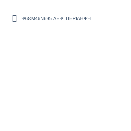
Ψ6ΘΜ46Ν695-ΑΞΨ_ΠΕΡΙΛΗΨΗ