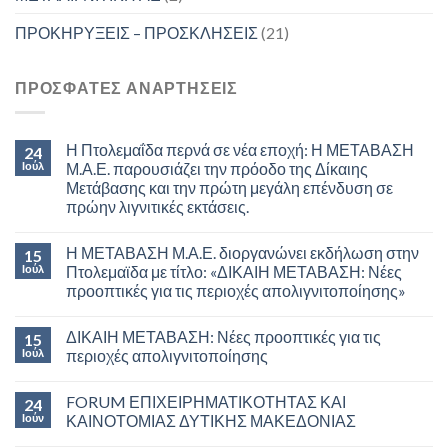
ΠΡΟΚΗΡΥΞΕΙΣ – ΠΡΟΣΚΛΗΣΕΙΣ
(21)
ΠΡΟΣΦΑΤΕΣ ΑΝΑΡΤΗΣΕΙΣ
Η Πτολεμαΐδα περνά σε νέα εποχή: Η ΜΕΤΑΒΑΣΗ
24
Ιούλ
Μ.Α.Ε. παρουσιάζει την πρόοδο της Δίκαιης
Μετάβασης και την πρώτη μεγάλη επένδυση σε
πρώην λιγνιτικές εκτάσεις.
Η ΜΕΤΑΒΑΣΗ Μ.Α.Ε. διοργανώνει εκδήλωση στην
15
Ιούλ
Πτολεμαϊδα με τίτλο: «ΔΙΚΑΙΗ ΜΕΤΑΒΑΣΗ: Νέες
προοπτικές για τις περιοχές απολιγνιτοποίησης»
ΔΙΚΑΙΗ ΜΕΤΑΒΑΣΗ: Νέες προοπτικές για τις
15
Ιούλ
περιοχές απολιγνιτοποίησης
FORUM ΕΠΙΧΕΙΡΗΜΑΤΙΚΟΤΗΤΑΣ ΚΑΙ
24
Ιούν
ΚΑΙΝΟΤΟΜΙΑΣ ΔΥΤΙΚΗΣ ΜΑΚΕΔΟΝΙΑΣ