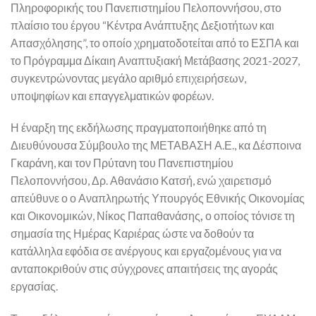
Πληροφορικής του Πανεπιστημίου Πελοποννήσου, στο
πλαίσιο του έργου “Κέντρα Ανάπτυξης Δεξιοτήτων και
Απασχόλησης”, το οποίο χρηματοδοτείται από το ΕΣΠΑ και
το Πρόγραμμα Δίκαιη Αναπτυξιακή Μετάβασης 2021-2027,
συγκεντρώνοντας μεγάλο αριθμό επιχειρήσεων,
υποψηφίων και επαγγελματικών φορέων.
Η έναρξη της εκδήλωσης πραγματοποιήθηκε από τη
Διευθύνουσα Σύμβουλο της ΜΕΤΑΒΑΣΗ Α.Ε., κα Δέσποινα
Γκαράνη, και τον Πρύτανη του Πανεπιστημίου
Πελοποννήσου, Δρ. Αθανάσιο Κατσή, ενώ χαιρετισμό
απεύθυνε ο ο Αναπληρωτής Υπουργός Εθνικής Οικονομίας
και Οικονομικών, Νίκος Παπαθανάσης
,
ο οποίος τόνισε τη
σημασία της Ημέρας Καριέρας ώστε να δοθούν τα
κατάλληλα εφόδια σε ανέργους και εργαζομένους για να
ανταποκριθούν στις σύγχρονες απαιτήσεις της αγοράς
εργασίας.