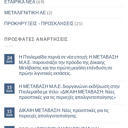
ΕΤΑΙΡΙΚΑ ΝΕΑ
(69)
ΜΕΤΑΛΙΓΝΙΤΙΚΗ ΑΕ
(2)
ΠΡΟΚΗΡΥΞΕΙΣ – ΠΡΟΣΚΛΗΣΕΙΣ
(21)
ΠΡΟΣΦΑΤΕΣ ΑΝΑΡΤΗΣΕΙΣ
Η Πτολεμαΐδα περνά σε νέα εποχή: Η ΜΕΤΑΒΑΣΗ
24
Ιούλ
Μ.Α.Ε. παρουσιάζει την πρόοδο της Δίκαιης
Μετάβασης και την πρώτη μεγάλη επένδυση σε
πρώην λιγνιτικές εκτάσεις.
Η ΜΕΤΑΒΑΣΗ Μ.Α.Ε. διοργανώνει εκδήλωση στην
15
Ιούλ
Πτολεμαϊδα με τίτλο: «ΔΙΚΑΙΗ ΜΕΤΑΒΑΣΗ: Νέες
προοπτικές για τις περιοχές απολιγνιτοποίησης»
ΔΙΚΑΙΗ ΜΕΤΑΒΑΣΗ: Νέες προοπτικές για τις
15
Ιούλ
περιοχές απολιγνιτοποίησης