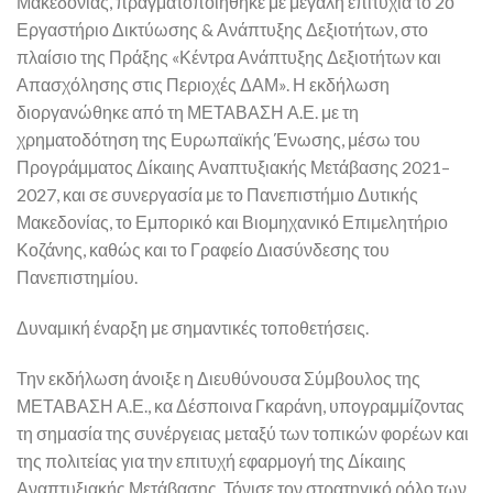
Μακεδονίας, πραγματοποιήθηκε με μεγάλη επιτυχία το 2ο
Εργαστήριο Δικτύωσης & Ανάπτυξης Δεξιοτήτων, στο
πλαίσιο της Πράξης «Κέντρα Ανάπτυξης Δεξιοτήτων και
Απασχόλησης στις Περιοχές ΔΑΜ». Η εκδήλωση
διοργανώθηκε από τη ΜΕΤΑΒΑΣΗ Α.Ε. με τη
χρηματοδότηση της Ευρωπαϊκής Ένωσης, μέσω του
Προγράμματος Δίκαιης Αναπτυξιακής Μετάβασης 2021–
2027, και σε συνεργασία με το Πανεπιστήμιο Δυτικής
Μακεδονίας, το Εμπορικό και Βιομηχανικό Επιμελητήριο
Κοζάνης, καθώς και το Γραφείο Διασύνδεσης του
Πανεπιστημίου.
Δυναμική έναρξη με σημαντικές τοποθετήσεις.
Την εκδήλωση άνοιξε η Διευθύνουσα Σύμβουλος της
ΜΕΤΑΒΑΣΗ Α.Ε., κα Δέσποινα Γκαράνη, υπογραμμίζοντας
τη σημασία της συνέργειας μεταξύ των τοπικών φορέων και
της πολιτείας για την επιτυχή εφαρμογή της Δίκαιης
Αναπτυξιακής Μετάβασης. Τόνισε τον στρατηγικό ρόλο των