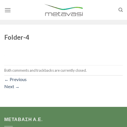
Skip
to
content
Folder-4
Both comments and trackbacks are currently closed.
←
Previous
Next
→
ΜΕΤΑΒΑΣΗ Α.Ε.