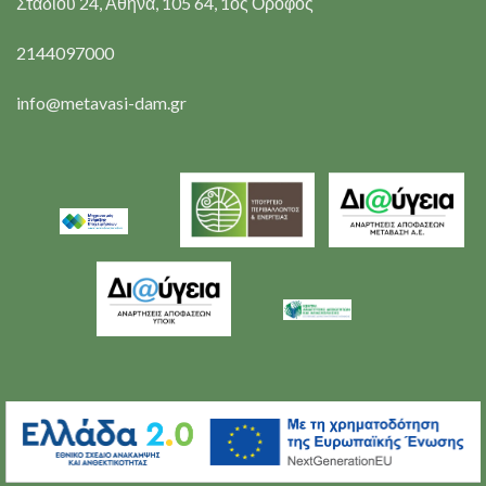
Σταδίου 24, Αθήνα, 105 64, 1ος Όροφος
2144097000
info@metavasi-dam.gr