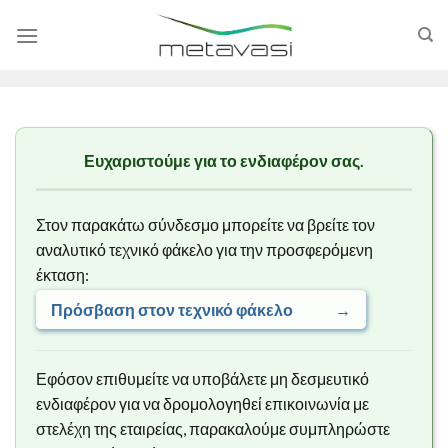
Skip
to
content
Ευχαριστούμε για το ενδιαφέρον σας.
Στον παρακάτω σύνδεσμο μπορείτε να βρείτε τον
αναλυτικό τεχνικό φάκελο για την προσφερόμενη
έκταση:
Πρόσβαση στον τεχνικό φάκελο
→
Εφόσον επιθυμείτε να υποβάλετε μη δεσμευτικό
ενδιαφέρον για να δρομολογηθεί επικοινωνία με
στελέχη της εταιρείας, παρακαλούμε συμπληρώστε