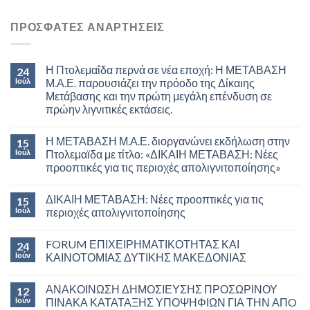
ΠΡΟΣΦΑΤΕΣ ΑΝΑΡΤΗΣΕΙΣ
Η Πτολεμαΐδα περνά σε νέα εποχή: Η ΜΕΤΑΒΑΣΗ
24
Ιούλ
Μ.Α.Ε. παρουσιάζει την πρόοδο της Δίκαιης
Μετάβασης και την πρώτη μεγάλη επένδυση σε
πρώην λιγνιτικές εκτάσεις.
Η ΜΕΤΑΒΑΣΗ Μ.Α.Ε. διοργανώνει εκδήλωση στην
15
Ιούλ
Πτολεμαϊδα με τίτλο: «ΔΙΚΑΙΗ ΜΕΤΑΒΑΣΗ: Νέες
προοπτικές για τις περιοχές απολιγνιτοποίησης»
ΔΙΚΑΙΗ ΜΕΤΑΒΑΣΗ: Νέες προοπτικές για τις
15
Ιούλ
περιοχές απολιγνιτοποίησης
FORUM ΕΠΙΧΕΙΡΗΜΑΤΙΚΟΤΗΤΑΣ ΚΑΙ
24
Ιούν
ΚΑΙΝΟΤΟΜΙΑΣ ΔΥΤΙΚΗΣ ΜΑΚΕΔΟΝΙΑΣ
ΑΝΑΚΟΙΝΩΣΗ ΔΗΜΟΣΙΕΥΣΗΣ ΠΡΟΣΩΡΙΝΟΥ
12
Ιούν
ΠΙΝΑΚΑ ΚΑΤΑΤΑΞΗΣ ΥΠΟΨΗΦΙΩΝ ΓΙΑ ΤΗΝ ΑΠO