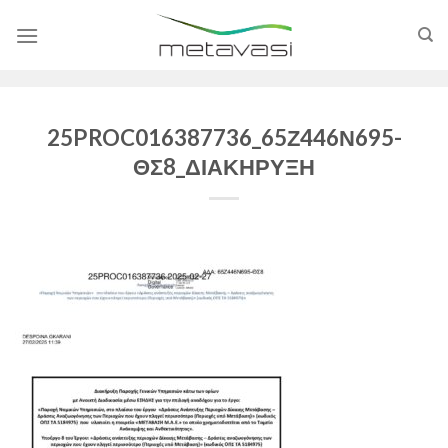
Skip
to
content
25PROC016387736_65Ζ446Ν695-
ΘΣ8_ΔΙΑΚΗΡΥΞΗ