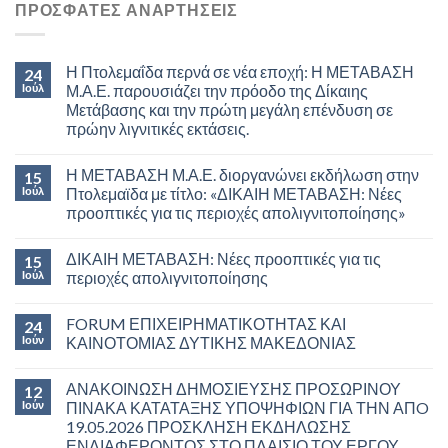
ΠΡΟΣΦΑΤΕΣ ΑΝΑΡΤΗΣΕΙΣ
Η Πτολεμαΐδα περνά σε νέα εποχή: Η ΜΕΤΑΒΑΣΗ
24
Ιούλ
Μ.Α.Ε. παρουσιάζει την πρόοδο της Δίκαιης
Μετάβασης και την πρώτη μεγάλη επένδυση σε
πρώην λιγνιτικές εκτάσεις.
Η ΜΕΤΑΒΑΣΗ Μ.Α.Ε. διοργανώνει εκδήλωση στην
15
Ιούλ
Πτολεμαϊδα με τίτλο: «ΔΙΚΑΙΗ ΜΕΤΑΒΑΣΗ: Νέες
προοπτικές για τις περιοχές απολιγνιτοποίησης»
ΔΙΚΑΙΗ ΜΕΤΑΒΑΣΗ: Νέες προοπτικές για τις
15
Ιούλ
περιοχές απολιγνιτοποίησης
FORUM ΕΠΙΧΕΙΡΗΜΑΤΙΚΟΤΗΤΑΣ ΚΑΙ
24
Ιούν
ΚΑΙΝΟΤΟΜΙΑΣ ΔΥΤΙΚΗΣ ΜΑΚΕΔΟΝΙΑΣ
ΑΝΑΚΟΙΝΩΣΗ ΔΗΜΟΣΙΕΥΣΗΣ ΠΡΟΣΩΡΙΝΟΥ
12
Ιούν
ΠΙΝΑΚΑ ΚΑΤΑΤΑΞΗΣ ΥΠΟΨΗΦΙΩΝ ΓΙΑ ΤΗΝ ΑΠO
19.05.2026 ΠΡΟΣΚΛΗΣΗ ΕΚΔΗΛΩΣΗΣ
ΕΝΔΙΑΦΕΡΟΝΤΟΣ ΣΤΟ ΠΛΑΙΣΙΟ ΤΟΥ ΕΡΓΟΥ