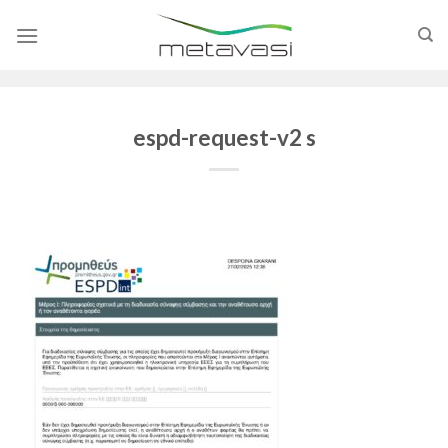
Skip
to
content
espd-request-v2 s