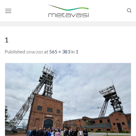
Skip
to
content
1
Published
at
565 × 383
in
1
20/06/2025