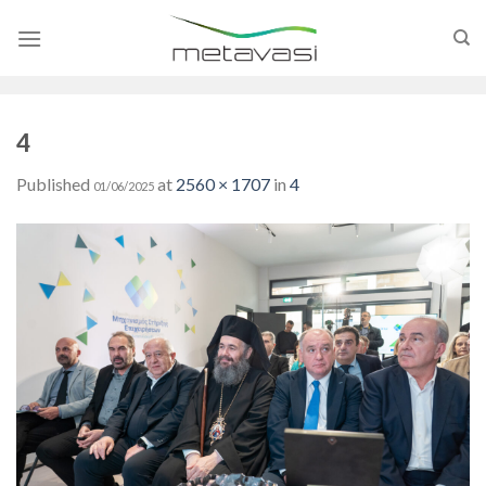
Skip
to
content
4
Published
at
2560 × 1707
in
4
01/06/2025