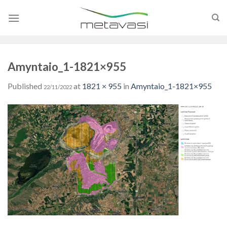
Skip
to
content
Amyntaio_1-1821×955
Published
at
1821 × 955
in
Amyntaio_1-1821×955
22/11/2022