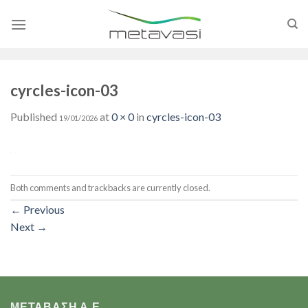
Skip
to
content
cyrcles-icon-03
Published
at
0 × 0
in
cyrcles-icon-03
19/01/2026
Both comments and trackbacks are currently closed.
←
Previous
Next
→
ΜΕΤΑΒΑΣΗ Α.Ε.