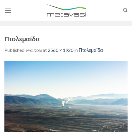
Skip
to
content
Πτολεμαΐδα
Published
at
2560 × 1920
in
Πτολεμαΐδα
19/01/2026