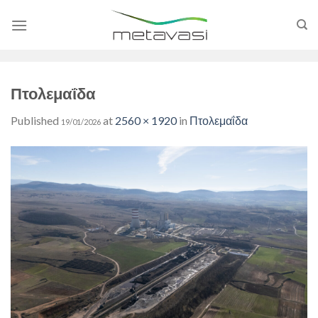
Skip
to
content
Πτολεμαΐδα
Published
at
2560 × 1920
in
Πτολεμαΐδα
19/01/2026