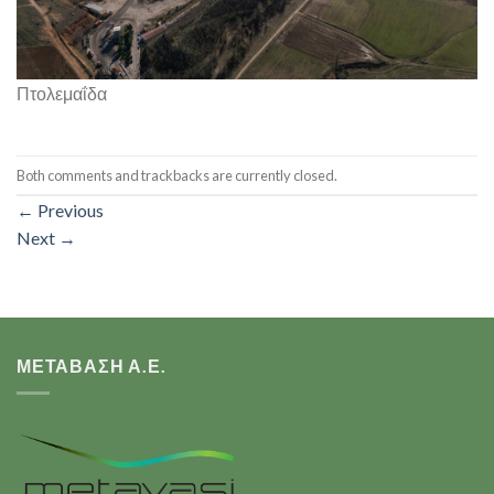
Πτολεμαΐδα
Both comments and trackbacks are currently closed.
←
Previous
Next
→
ΜΕΤΑΒΑΣΗ Α.Ε.