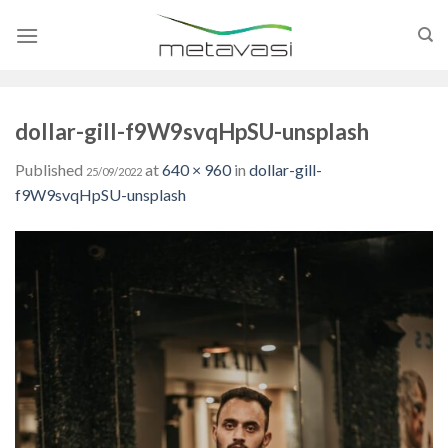
Skip
to
content
dollar-gill-f9W9svqHpSU-unsplash
Published
at
640 × 960
in
dollar-gill-
25/09/2022
f9W9svqHpSU-unsplash