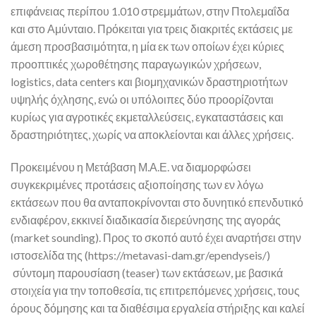
επιφάνειας περίπου 1.010 στρεμμάτων, στην Πτολεμαΐδα
και στο Αμύνταιο. Πρόκειται για τρεις διακριτές εκτάσεις με
άμεση προσβασιμότητα, η μία εκ των οποίων έχει κύριες
προοπτικές χωροθέτησης παραγωγικών χρήσεων,
logistics, data centers και βιομηχανικών δραστηριοτήτων
υψηλής όχλησης, ενώ οι υπόλοιπες δύο προορίζονται
κυρίως για αγροτικές εκμεταλλεύσεις, εγκαταστάσεις και
δραστηριότητες, χωρίς να αποκλείονται και άλλες χρήσεις.
Προκειμένου η Μετάβαση Μ.Α.Ε. να διαμορφώσει
συγκεκριμένες προτάσεις αξιοποίησης των εν λόγω
εκτάσεων που θα ανταποκρίνονται στο δυνητικό επενδυτικό
ενδιαφέρον, εκκινεί διαδικασία διερεύνησης της αγοράς
(market sounding). Προς το σκοπό αυτό έχει αναρτήσει στην
ιστοσελίδα της (https://metavasi-dam.gr/ependyseis/)
σύντομη παρουσίαση (teaser) των εκτάσεων, με βασικά
στοιχεία για την τοποθεσία, τις επιτρεπόμενες χρήσεις, τους
όρους δόμησης και τα διαθέσιμα εργαλεία στήριξης και καλεί