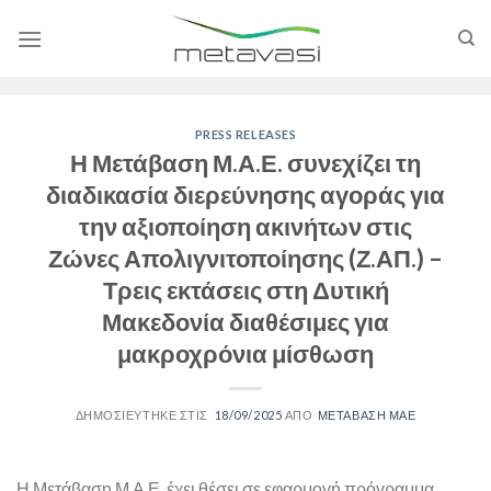
Skip
to
content
PRESS RELEASES
Η Μετάβαση Μ.Α.Ε. συνεχίζει τη
διαδικασία διερεύνησης αγοράς για
την αξιοποίηση ακινήτων στις
Ζώνες Απολιγνιτοποίησης (Ζ.ΑΠ.) –
Τρεις εκτάσεις στη Δυτική
Μακεδονία διαθέσιμες για
μακροχρόνια μίσθωση
18/09/2025
ΜΕΤΑΒΑΣΗ ΜΑΕ
Η Μετάβαση Μ.Α.Ε. έχει θέσει σε εφαρμογή πρόγραμμα