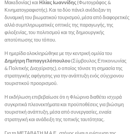
Μακεδονίας) και
Ηλίας Ιωαννίδης
(Φωτογράφος &
Κινηματογραφιστής). Και τα δύο πάνελ ανέδειξαν τη
δυναμική του βιωματικού τουρισμού, μέσα από διαφορετικές
αλλά συμπληρωματικές οπτικές της παραγωγής, της
φιλοξενίας, του πολιτισμού και της δημιουργικής
αποτύπωσης του τόπου.
Η ημερίδα ολοκληρώθηκε με την κεντρική ομιλία του
Δημήτρη Παπαγγελόπουλου
(Σύμβουλος Επικοινωνίας
& Πολιτικής Διαχείρισης), ο οποίος τόνισε τη σημασία της
στρατηγικής αφήγησης για την ανάπτυξη ενός σύγχρονου
τουριστικού προορισμού.
Η εκδήλωση επιβεβαίωσε ότι η Φλώρινα διαθέτει ισχυρά
συγκριτικά πλεονεκτήματα και προϋποθέσεις για βιώσιμη
τουριστική ανάπτυξη, μέσα από συνεργασίες, ενιαία
στρατηγική και ανάδειξη της τοπικής ταυτότητας.
Για τη ΜΕΤΑΒΑΣΗ Μ.Α.Ε., στόχος είναι η ενίσχυση της