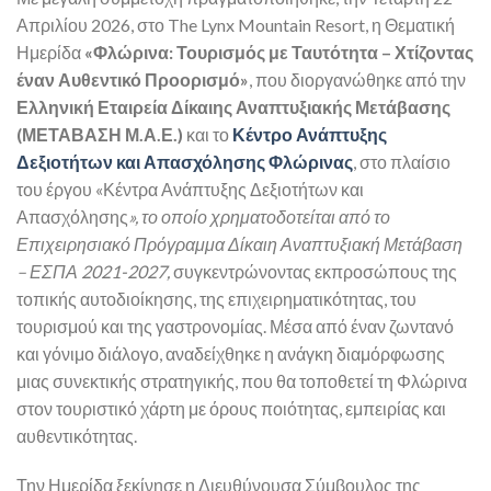
Απριλίου 2026, στο The Lynx Mountain Resort, η Θεματική
Ημερίδα
«Φλώρινα: Τουρισμός με Ταυτότητα – Χτίζοντας
έναν Αυθεντικό Προορισμό»
, που διοργανώθηκε από την
Ελληνική Εταιρεία Δίκαιης Αναπτυξιακής Μετάβασης
(ΜΕΤΑΒΑΣΗ Μ.Α.Ε.)
και το
Κέντρο Ανάπτυξης
Δεξιοτήτων και Απασχόλησης Φλώρινας
, στο πλαίσιο
του έργου «Κέντρα Ανάπτυξης Δεξιοτήτων και
Απασχόλησης
», το οποίο χρηματοδοτείται από το
Επιχειρησιακό Πρόγραμμα Δίκαιη Αναπτυξιακή Μετάβαση
– ΕΣΠΑ 2021-2027,
συγκεντρώνοντας εκπροσώπους της
τοπικής αυτοδιοίκησης, της επιχειρηματικότητας, του
τουρισμού και της γαστρονομίας. Μέσα από έναν ζωντανό
και γόνιμο διάλογο, αναδείχθηκε η ανάγκη διαμόρφωσης
μιας συνεκτικής στρατηγικής, που θα τοποθετεί τη Φλώρινα
στον τουριστικό χάρτη με όρους ποιότητας, εμπειρίας και
αυθεντικότητας.
Την Ημερίδα ξεκίνησε η Διευθύνουσα Σύμβουλος της