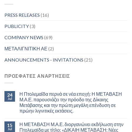
PRESS RELEASES
(16)
PUBLICITY
(3)
COMPANY NEWS
(69)
ΜΕΤΑΛΙΓΝΙΤΙΚΗ ΑΕ
(2)
ANNOUNCEMENTS - INVITATIONS
(21)
ΠΡΟΣΦΑΤΕΣ ΑΝΑΡΤΗΣΕΙΣ
Η Πτολεμαΐδα περνά σε νέα εποχή: Η ΜΕΤΑΒΑΣΗ
24
Jul
Μ.Α.Ε. παρουσιάζει την πρόοδο της Δίκαιης
Μετάβασης και την πρώτη μεγάλη επένδυση σε
πρώην λιγνιτικές εκτάσεις.
Η ΜΕΤΑΒΑΣΗ Μ.Α.Ε. διοργανώνει εκδήλωση στην
15
Jul
Πτολεμαϊδα με τίτλο: «ΔΙΚΑΙΗ ΜΕΤΑΒΑΣΗ: Νέες