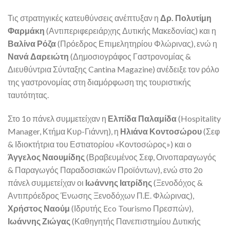
Τις στρατηγικές κατευθύνσεις ανέπτυξαν η
Δρ. Πολυτίμη
Φαρμάκη
(Αντιπεριφερειάρχης Δυτικής Μακεδονίας) και η
Βαλίνα Ρόζα
(Πρόεδρος Επιμελητηρίου Φλώρινας), ενώ η
Νανά Δαρειώτη
(Δημοσιογράφος Γαστρονομίας &
Διευθύντρια Σύνταξης Cantina Magazine) ανέδειξε τον ρόλο
της γαστρονομίας στη διαμόρφωση της τουριστικής
ταυτότητας.
Στο 1ο πάνελ συμμετείχαν η
Ελπίδα Παλαμίδα
(Hospitality
Manager, Κτήμα Κυρ-Γιάννη), η
Ηλιάνα Κοντοσώρου
(Σεφ
& Ιδιοκτήτρια του Εστιατορίου «Κοντοσώρος») και ο
Άγγελος Ναουμίδης
(Βραβευμένος Σεφ, Οινοπαραγωγός
& Παραγωγός Παραδοσιακών Προϊόντων), ενώ στο 2ο
πάνελ συμμετείχαν οι
Ιωάννης Ιατρίδης
(Ξενοδόχος &
Αντιπρόεδρος Ένωσης Ξενοδόχων Π.Ε. Φλώρινας),
Χρήστος Ναούμ
(Ιδρυτής Eco Tourismo Πρεσπών),
Ιωάννης Ζιώγας
(Καθηγητής Πανεπιστημίου Δυτικής