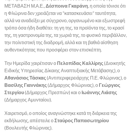
ΜΕΤΑΒΑΣΗ Μ.Α.Ε.,
Δέσποινα Γκαράνη
, η οποία τόνισε ότι
η Φλώρινα δεν χρειάζεται να “κατασκευάσει” ταυτότητα,
αλλά να αναδείξει με σύγχρονο, οργανωμένο και εξωστρεφή
τρόπο όσα ήδη διαθέτει: τη γη της, τα προϊόντα της, το κρασί
της, τη γαστρονομία της, τα χωριά της, το φυσικό περιβάλλον,
την πολιτιστική της διαδρομή, αλλά και τη βαθιά αίσθηση
αυθεντικότητας που προσφέρει στον επισκέπτη.
Την Ημερίδα χαιρέτισαν ο
Πελοπίδας Καλλίρης
(Διοικητής
Ειδικής Υπηρεσίας Δίκαιης Αναπτυξιακής Μετάβασης), ο
Αθανάσιος Τάσκας
(Αντιπεριφερειάρχης Π.Ε. Φλώρινας), ο
Βασίλης Γιαννάκης
(Δήμαρχος Φλώρινας), ο
Γεώργιος
Στεργίου
(Δήμαρχος Πρεσπών) και ο
Ιωάννης Λιάσης
(Δήμαρχος Αμυνταίου).
Χαιρετισμό, ο οποίος αναγνώστηκε κατά τη διάρκεια της
εκδήλωσης, απέστειλε ο
Σταύρος Παπασωτηρίου
(Βουλευτής Φλώρινας).