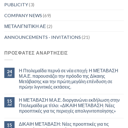
PUBLICITY
(3)
COMPANY NEWS
(69)
ΜΕΤΑΛΙΓΝΙΤΙΚΗ ΑΕ
(2)
ANNOUNCEMENTS - INVITATIONS
(21)
ΠΡΟΣΦΑΤΕΣ ΑΝΑΡΤΗΣΕΙΣ
Η Πτολεμαΐδα περνά σε νέα εποχή: Η ΜΕΤΑΒΑΣΗ
24
Jul
Μ.Α.Ε. παρουσιάζει την πρόοδο της Δίκαιης
Μετάβασης και την πρώτη μεγάλη επένδυση σε
πρώην λιγνιτικές εκτάσεις.
Η ΜΕΤΑΒΑΣΗ Μ.Α.Ε. διοργανώνει εκδήλωση στην
15
Jul
Πτολεμαϊδα με τίτλο: «ΔΙΚΑΙΗ ΜΕΤΑΒΑΣΗ: Νέες
προοπτικές για τις περιοχές απολιγνιτοποίησης»
ΔΙΚΑΙΗ ΜΕΤΑΒΑΣΗ: Νέες προοπτικές για τις
15