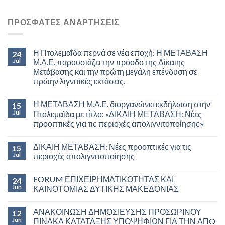
ΠΡΟΣΦΑΤΕΣ ΑΝΑΡΤΗΣΕΙΣ
Η Πτολεμαΐδα περνά σε νέα εποχή: Η ΜΕΤΑΒΑΣΗ
24
Jul
Μ.Α.Ε. παρουσιάζει την πρόοδο της Δίκαιης
Μετάβασης και την πρώτη μεγάλη επένδυση σε
πρώην λιγνιτικές εκτάσεις.
Η ΜΕΤΑΒΑΣΗ Μ.Α.Ε. διοργανώνει εκδήλωση στην
15
Jul
Πτολεμαϊδα με τίτλο: «ΔΙΚΑΙΗ ΜΕΤΑΒΑΣΗ: Νέες
προοπτικές για τις περιοχές απολιγνιτοποίησης»
ΔΙΚΑΙΗ ΜΕΤΑΒΑΣΗ: Νέες προοπτικές για τις
15
Jul
περιοχές απολιγνιτοποίησης
FORUM ΕΠΙΧΕΙΡΗΜΑΤΙΚΟΤΗΤΑΣ ΚΑΙ
24
Jun
ΚΑΙΝΟΤΟΜΙΑΣ ΔΥΤΙΚΗΣ ΜΑΚΕΔΟΝΙΑΣ
ΑΝΑΚΟΙΝΩΣΗ ΔΗΜΟΣΙΕΥΣΗΣ ΠΡΟΣΩΡΙΝΟΥ
12
Jun
ΠΙΝΑΚΑ ΚΑΤΑΤΑΞΗΣ ΥΠΟΨΗΦΙΩΝ ΓΙΑ ΤΗΝ ΑΠO