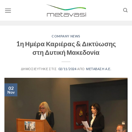
Skip
to
content
COMPANY NEWS
1η Ημέρα Καριέρας & Δικτύωσης
στη Δυτική Μακεδονία
02/11/2024
ΜΕΤΑΒΑΣΗ Α.Ε.
02
Nov