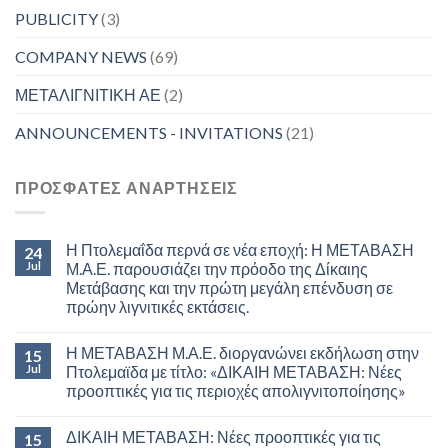
PUBLICITY
(3)
COMPANY NEWS
(69)
ΜΕΤΑΛΙΓΝΙΤΙΚΗ ΑΕ
(2)
ANNOUNCEMENTS - INVITATIONS
(21)
ΠΡΟΣΦΑΤΕΣ ΑΝΑΡΤΗΣΕΙΣ
Η Πτολεμαΐδα περνά σε νέα εποχή: Η ΜΕΤΑΒΑΣΗ
24
Jul
Μ.Α.Ε. παρουσιάζει την πρόοδο της Δίκαιης
Μετάβασης και την πρώτη μεγάλη επένδυση σε
πρώην λιγνιτικές εκτάσεις.
Η ΜΕΤΑΒΑΣΗ Μ.Α.Ε. διοργανώνει εκδήλωση στην
15
Jul
Πτολεμαϊδα με τίτλο: «ΔΙΚΑΙΗ ΜΕΤΑΒΑΣΗ: Νέες
προοπτικές για τις περιοχές απολιγνιτοποίησης»
ΔΙΚΑΙΗ ΜΕΤΑΒΑΣΗ: Νέες προοπτικές για τις
15