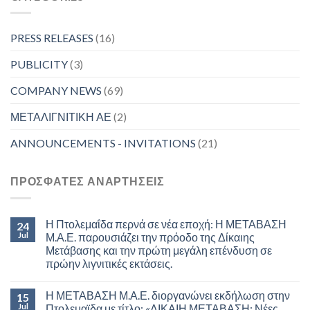
PRESS RELEASES
(16)
PUBLICITY
(3)
COMPANY NEWS
(69)
ΜΕΤΑΛΙΓΝΙΤΙΚΗ ΑΕ
(2)
ANNOUNCEMENTS - INVITATIONS
(21)
ΠΡΟΣΦΑΤΕΣ ΑΝΑΡΤΗΣΕΙΣ
Η Πτολεμαΐδα περνά σε νέα εποχή: Η ΜΕΤΑΒΑΣΗ
24
Jul
Μ.Α.Ε. παρουσιάζει την πρόοδο της Δίκαιης
Μετάβασης και την πρώτη μεγάλη επένδυση σε
πρώην λιγνιτικές εκτάσεις.
Η ΜΕΤΑΒΑΣΗ Μ.Α.Ε. διοργανώνει εκδήλωση στην
15
Jul
Πτολεμαϊδα με τίτλο: «ΔΙΚΑΙΗ ΜΕΤΑΒΑΣΗ: Νέες