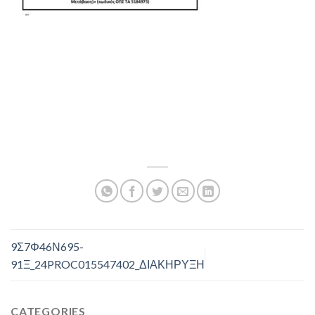
9Σ7Φ46Ν695-
91Ξ_24PROC015547402_ΔΙΑΚΗΡΥΞΗ
CATEGORIES