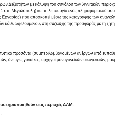
ντρων Δεξιοτήτων με κάλυψη του συνόλου των λιγνιτικών περιοχ
ι 1 στη Μεγαλόπολη) και τη λειτουργία ενός πληροφοριακού συ
άς Εργασίας) που αποσκοπεί μέσω της καταγραφής των αναγκώ
ών κάθε ωφελούμενου, στη σύζευξης της προσφοράς με τη ζήτ
λά τυπικά προσόντα (συμπεριλαμβανομένων ανέργων από ευπαθε
τών, άνεργες γυναίκες, αρχηγοί μονογονεϊκών οικογενειών, μα
ραστηριοποιηθούν στις περιοχές ΔΑΜ.