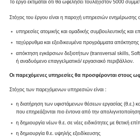
Το έργο εκτιμάται ότι θα ωφελήσει τουλάχιστον 5000 συμμε
Στόχος του έργου είναι η παροχή υπηρεσιών ενημέρωσης 
υπηρεσίες ατομικής και ομαδικής συμβουλευτικής και 
ταχύρρυθμα και εξειδικευμένα προγράμματα απόκτησης
απόκτηση εγκάρσιων δεξιοτήτων (transversal skills, So
ή αναδυόμενο επαγγελματικό/ εργασιακό περιβάλλον.
Οι παρεχόμενες υπηρεσίες θα προσφέρονται στους ωφ
Στόχος των παρεχόμενων υπηρεσιών είναι :
η διατήρηση των υφιστάμενων θέσεων εργασίας (θ.ε.) κα
που επηρεάζονται πιο έντονα από την απολιγνιτοποίηση
η δημιουργία νέων θ.ε. σε νέες ειδικότητες με θετική επ
η δημιουργία θ.ε. υψηλής εξειδίκευσης