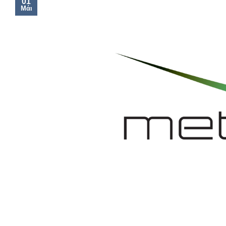
01
Μάι