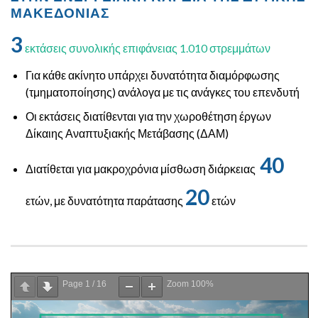
ΜΑΚΕΔΟΝΊΑΣ
3
εκτάσεις συνολικής επιφάνειας 1.010 στρεμμάτων
Για κάθε ακίνητο υπάρχει δυνατότητα διαμόρφωσης
(τμηματοποίησης) ανάλογα με τις ανάγκες του επενδυτή
Οι εκτάσεις διατίθενται για την χωροθέτηση έργων
Δίκαιης Αναπτυξιακής Μετάβασης (ΔΑΜ)
40
Διατίθεται για μακροχρόνια μίσθωση διάρκειας
20
ετών, με δυνατότητα παράτασης
ετών
Page
1
/
16
Zoom
100%