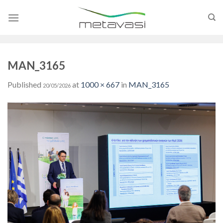
Skip
to
content
MAN_3165
Published
at
1000 × 667
in
MAN_3165
20/05/2026