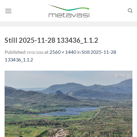
Skip
to
content
Still 2025-11-28 133436_1.1.2
Published
at
2560 × 1440
in
Still 2025-11-28
19/01/2026
133436_1.1.2