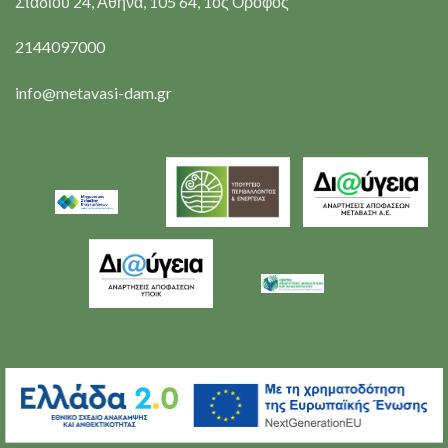
Σταδίου 24, Αθήνα, 105 64, 1ος Όροφος
2144097000
info@metavasi-dam.gr