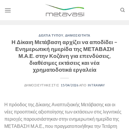
Skip
to
content
ΔΕΛΤΙΑ ΤΥΠΟΥ
,
ΔΗΜΟΣΙΟΤΗΤΑ
Η Δίκαιη Μετάβαση αρχίζει να αποδίδει –
Ενημερωτική ημερίδα της ΜΕΤΑΒΑΣΗ
Μ.Α.Ε. στην Κοζάνη για επενδύσεις,
διαθέσιμες εκτάσεις και νέα
χρηματοδοτικά εργαλεία
15/04/2026
INTRAWAY
Η πρόοδος της Δίκαιης Αναπτυξιακής Μετάβασης και οι
νέες προοπτικές αξιοποίησης των εκτάσεων στις λιγνιτικές
περιοχές παρουσιάστηκαν στην ενημερωτική ημερίδα της
ΜΕΤΑΒΑΣΗ Μ.Α.Ε., που πραγματοποιήθηκε την Τετάρτη