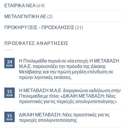
ΕΤΑΙΡΙΚΑ ΝΕΑ
(69)
ΜΕΤΑΛΙΓΝΙΤΙΚΗ ΑΕ
(2)
ΠΡΟΚΗΡΥΞΕΙΣ – ΠΡΟΣΚΛΗΣΕΙΣ
(21)
ΠΡΟΣΦΑΤΕΣ ΑΝΑΡΤΗΣΕΙΣ
Η Πτολεμαΐδα περνά σε νέα εποχή: Η ΜΕΤΑΒΑΣΗ
24
Ιούλ
Μ.Α.Ε. παρουσιάζει την πρόοδο της Δίκαιης
Μετάβασης και την πρώτη μεγάλη επένδυση σε
πρώην λιγνιτικές εκτάσεις.
Η ΜΕΤΑΒΑΣΗ Μ.Α.Ε. διοργανώνει εκδήλωση στην
15
Ιούλ
Πτολεμαϊδα με τίτλο: «ΔΙΚΑΙΗ ΜΕΤΑΒΑΣΗ: Νέες
προοπτικές για τις περιοχές απολιγνιτοποίησης»
ΔΙΚΑΙΗ ΜΕΤΑΒΑΣΗ: Νέες προοπτικές για τις
15
Ιούλ
περιοχές απολιγνιτοποίησης