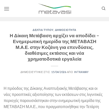
Skip
to
content
ΔΕΛΤΙΑ ΤΥΠΟΥ
,
ΔΗΜΟΣΙΟΤΗΤΑ
Η Δίκαιη Μετάβαση αρχίζει να αποδίδει –
Ενημερωτική ημερίδα της ΜΕΤΑΒΑΣΗ
Μ.Α.Ε. στην Κοζάνη για επενδύσεις,
διαθέσιμες εκτάσεις και νέα
χρηματοδοτικά εργαλεία
15/04/2026
INTRAWAY
Η πρόοδος της Δίκαιης Αναπτυξιακής Μετάβασης και οι
νέες προοπτικές αξιοποίησης των εκτάσεων στις λιγνιτικές
περιοχές παρουσιάστηκαν στην ενημερωτική ημερίδα της
ΜΕΤΑΒΑΣΗ Μ.Α.Ε., που πραγματοποιήθηκε την Τετάρτη