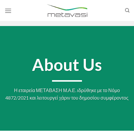
Skip
to
content
About Us
Η εταιρεία ΜΕΤΑΒΑΣΗ Μ.Α.Ε. ιδρύθηκε με το Νόμο
4872/2021 και λειτουργεί χάριν του δημοσίου συμφέροντος